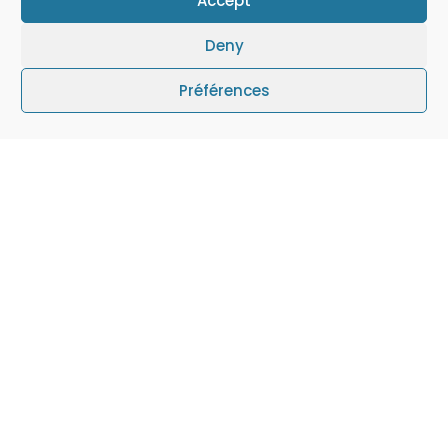
Accept
Deny
LE CHAMPS À OISON
Saveuse - 80
69 lots
Préférences
En ce moment
Découvrez nos programmes du moment