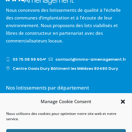
Nous concevons des lotissements de qualité à l’échelle
des communes d’implantation et à l’écoute de leur
environnement. Nous proposons des lots viabilisés et
libres de constructeur en partenariat avec des
commercialisateurs locaux.
03 75 08 99 60
contact@immo-amenagement.fr
Centre Oasis Dury Bâtiment les Mélèzes 80480 Dury
Nos lotissements par département
Nos lotissements - Oise (60)
Manage Cookie Consent
Nos lotissements - Somme (80)
Nous utilisons des cookies pour optimiser notre site web et notre
Nos lotissements - Val-D'Oise (95)
service.
Voir plus