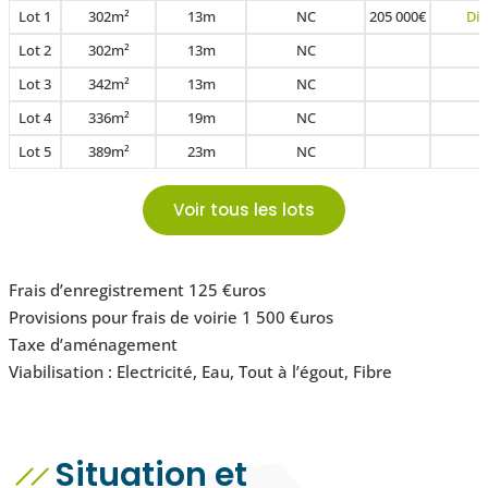
Lot 1
302m²
13m
NC
205 000€
Dis
Lot 2
302m²
13m
NC
V
Lot 3
342m²
13m
NC
V
Lot 4
336m²
19m
NC
V
Lot 5
389m²
23m
NC
V
Voir tous les lots
Frais d’enregistrement 125 €uros
Provisions pour frais de voirie 1 500 €uros
Taxe d’aménagement
Viabilisation : Electricité, Eau, Tout à l’égout, Fibre
Situation et