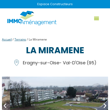
Espace Constructeurs
Qui sommes-nous
Votre projet
Nos réalis
Nos terrain
Accueil
/
Terrains
/
La Miramene
LA MIRAMENE
Eragny-sur-Oise
- Val-D'Oise (95)