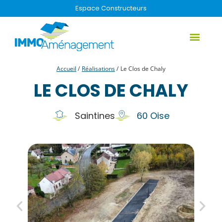
Espace Constructeurs
Qui sommes-nous
Votre projet
Nos réalis
Nos terrain
Accueil
/
Réalisations
/
Le Clos de Chaly
LE CLOS DE CHALY
Saintines
60 Oise