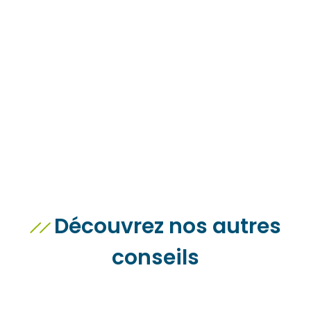
?
Vous avez un projet de construction ? Vous cherchez
un terrain ? N’hésitez pas à nous soumettre votre
recherche.
Contactez-nous
Découvrez nos autres
conseils